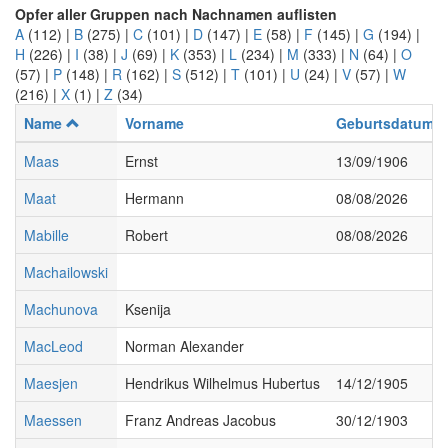
Opfer aller Gruppen nach Nachnamen auflisten
A
(112)
|
B
(275)
|
C
(101)
|
D
(147)
|
E
(58)
|
F
(145)
|
G
(194)
|
H
(226)
|
I
(38)
|
J
(69)
|
K
(353)
|
L
(234)
|
M
(333)
|
N
(64)
|
O
(57)
|
P
(148)
|
R
(162)
|
S
(512)
|
T
(101)
|
U
(24)
|
V
(57)
|
W
(216)
|
X
(1)
|
Z
(34)
Name
Vorname
Geburtsdatum
Maas
Ernst
13/09/1906
Maat
Hermann
08/08/2026
Mabille
Robert
08/08/2026
Machailowski
Machunova
Ksenija
MacLeod
Norman Alexander
Maesjen
Hendrikus Wilhelmus Hubertus
14/12/1905
Maessen
Franz Andreas Jacobus
30/12/1903