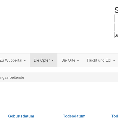
S
Zu Wuppertal
Die Opfer
Die Orte
Flucht und Exil
ngsarbeitende
Geburtsdatum
Todesdatum
Tod