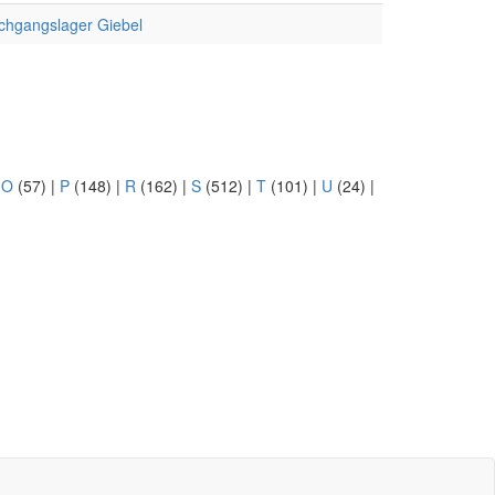
chgangslager Giebel
|
O
(57)
|
P
(148)
|
R
(162)
|
S
(512)
|
T
(101)
|
U
(24)
|