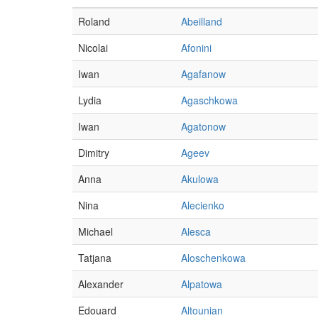
Roland
Abeilland
Nicolai
Afonini
Iwan
Agafanow
Lydia
Agaschkowa
Iwan
Agatonow
Dimitry
Ageev
Anna
Akulowa
Nina
Alecienko
Michael
Alesca
Tatjana
Aloschenkowa
Alexander
Alpatowa
Edouard
Altounian