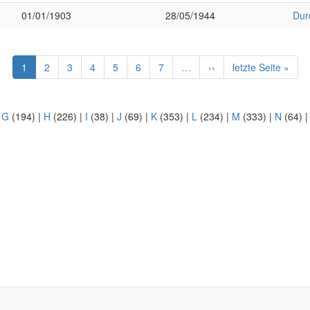
01/01/1903
28/05/1944
Dur
1
2
3
4
5
6
7
…
››
letzte Seite »
|
G
(194)
|
H
(226)
|
I
(38)
|
J
(69)
|
K
(353)
|
L
(234)
|
M
(333)
|
N
(64)