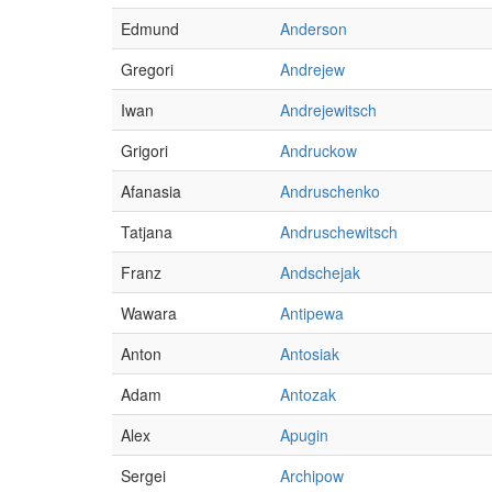
Edmund
Anderson
Gregori
Andrejew
Iwan
Andrejewitsch
Grigori
Andruckow
Afanasia
Andruschenko
Tatjana
Andruschewitsch
Franz
Andschejak
Wawara
Antipewa
Anton
Antosiak
Adam
Antozak
Alex
Apugin
Sergei
Archipow