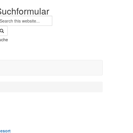
Suchformular
uche
esort