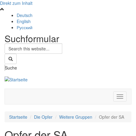
Direkt zum Inhalt
Deutsch
English
Русский
Suchformular
Suche
Navigati
aktivier
Startseite
Die Opfer
Weitere Gruppen
Opfer der SA
Opfer der SA