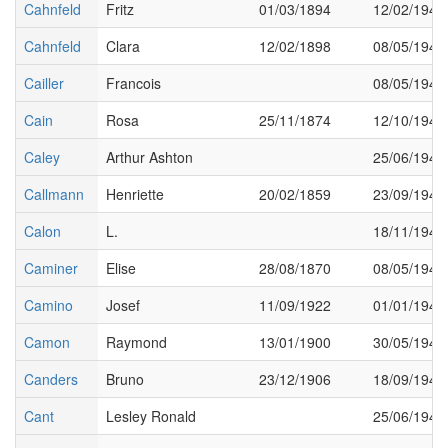
Cahnfeld
Fritz
01/03/1894
12/02/1942
Cahnfeld
Clara
12/02/1898
08/05/1945
Cailler
Francois
08/05/1945
Cain
Rosa
25/11/1874
12/10/1943
Caley
Arthur Ashton
25/06/1943
Callmann
Henriette
20/02/1859
23/09/1942
Calon
L.
18/11/1944
Caminer
Elise
28/08/1870
08/05/1945
Camino
Josef
11/09/1922
01/01/1945
Camon
Raymond
13/01/1900
30/05/1943
Canders
Bruno
23/12/1906
18/09/1944
Cant
Lesley Ronald
25/06/1943