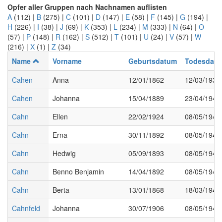
Opfer aller Gruppen nach Nachnamen auflisten
A
(112)
|
B
(275)
|
C
(101)
|
D
(147)
|
E
(58)
|
F
(145)
|
G
(194)
|
H
(226)
|
I
(38)
|
J
(69)
|
K
(353)
|
L
(234)
|
M
(333)
|
N
(64)
|
O
(57)
|
P
(148)
|
R
(162)
|
S
(512)
|
T
(101)
|
U
(24)
|
V
(57)
|
W
(216)
|
X
(1)
|
Z
(34)
Name
Vorname
Geburtsdatum
Todesdat
Cahen
Anna
12/01/1862
12/03/1939
Cahen
Johanna
15/04/1889
23/04/1943
Cahn
Ellen
22/02/1924
08/05/1945
Cahn
Erna
30/11/1892
08/05/1945
Cahn
Hedwig
05/09/1893
08/05/1945
Cahn
Benno Benjamin
14/04/1892
08/05/1945
Cahn
Berta
13/01/1868
18/03/1943
Cahnfeld
Johanna
30/07/1906
08/05/1945