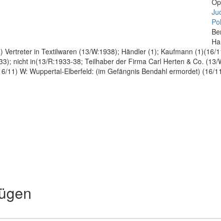
Op
Ju
Pol
Be
Ha
rtreter in Textilwaren (13/W:1938); Händler (1); Kaufmann (1)(16/11)
3); nicht in(13/R:1933-38; Teilhaber der Firma Carl Herten & Co. (13/
(16/11) W: Wuppertal-Elberfeld: (im Gefängnis Bendahl ermordet) (16/1
/11)(1
fügen