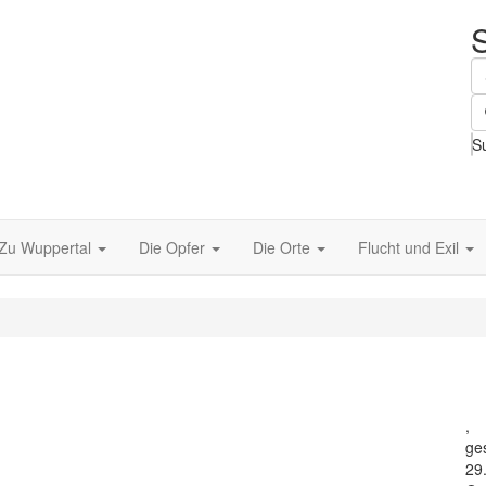
S
Zu Wuppertal
Die Opfer
Die Orte
Flucht und Exil
,
ge
29