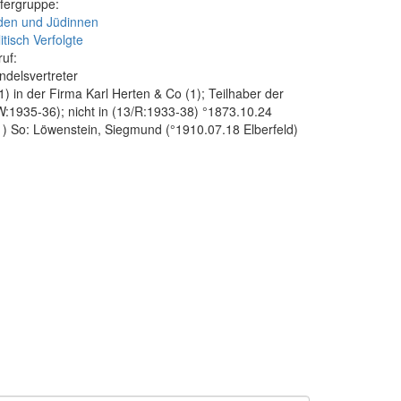
fergruppe:
den und Jüdinnen
itisch Verfolgte
ruf:
ndelsvertreter
 in der Firma Karl Herten & Co (1); Teilhaber der
W:1935-36); nicht in (13/R:1933-38) °1873.10.24
1) So: Löwenstein, Siegmund (°1910.07.18 Elberfeld)
4) %