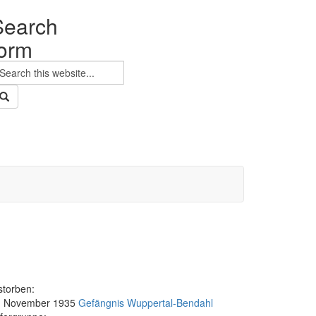
Search
form
earch
storben:
. November 1935
Gefängnis Wuppertal-Bendahl