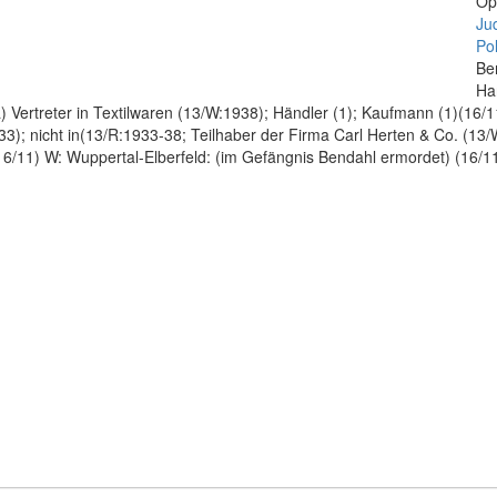
Op
Ju
Pol
Be
Ha
rtreter in Textilwaren (13/W:1938); Händler (1); Kaufmann (1)(16/11)
3); nicht in(13/R:1933-38; Teilhaber der Firma Carl Herten & Co. (13/
(16/11) W: Wuppertal-Elberfeld: (im Gefängnis Bendahl ermordet) (16/1
/11)(1