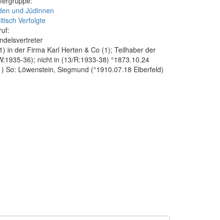
fergruppe:
den und Jüdinnen
itisch Verfolgte
ruf:
ndelsvertreter
 in der Firma Karl Herten & Co (1); Teilhaber der
W:1935-36); nicht in (13/R:1933-38) °1873.10.24
1) So: Löwenstein, Siegmund (°1910.07.18 Elberfeld)
4) %