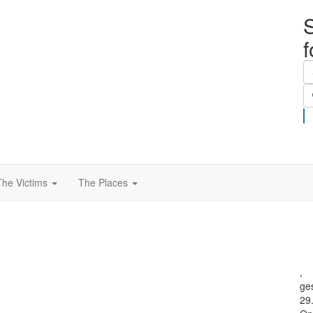
S
The Victims
The Places
,
ge
29