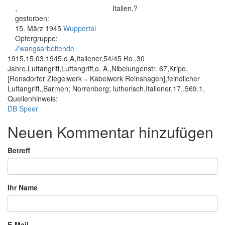
,
Italien,?
gestorben:
15. März 1945
Wuppertal
Opfergruppe:
Zwangsarbeitende
1915,15.03.1945,o.A,Italiener,54/45 Ro,,30
Jahre,Luftangriff,Luftangriff,o. A.,Nibelungenstr. 67,Kripo,
[Ronsdorfer Ziegelwerk = Kabelwerk Reinshagen],feindlicher
Luftangriff,,Barmen; Norrenberg; lutherisch,Italiener,17,,569,1,
Quellenhinweis:
DB Speer
Neuen Kommentar hinzufügen
Betreff
Ihr Name
E-Mail