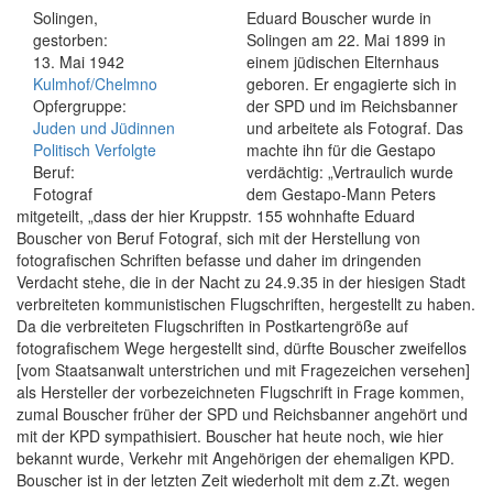
Solingen,
Eduard Bouscher wurde in
gestorben:
Solingen am 22. Mai 1899 in
13. Mai 1942
einem jüdischen Elternhaus
Kulmhof/Chelmno
geboren. Er engagierte sich in
Opfergruppe:
der SPD und im Reichsbanner
Juden und Jüdinnen
und arbeitete als Fotograf. Das
Politisch Verfolgte
machte ihn für die Gestapo
Beruf:
verdächtig: „Vertraulich wurde
Fotograf
dem Gestapo-Mann Peters
mitgeteilt, „dass der hier Kruppstr. 155 wohnhafte Eduard
Bouscher von Beruf Fotograf, sich mit der Herstellung von
fotografischen Schriften befasse und daher im dringenden
Verdacht stehe, die in der Nacht zu 24.9.35 in der hiesigen Stadt
verbreiteten kommunistischen Flugschriften, hergestellt zu haben.
Da die verbreiteten Flugschriften in Postkartengröße auf
fotografischem Wege hergestellt sind, dürfte Bouscher zweifellos
[vom Staatsanwalt unterstrichen und mit Fragezeichen versehen]
als Hersteller der vorbezeichneten Flugschrift in Frage kommen,
zumal Bouscher früher der SPD und Reichsbanner angehört und
mit der KPD sympathisiert. Bouscher hat heute noch, wie hier
bekannt wurde, Verkehr mit Angehörigen der ehemaligen KPD.
Bouscher ist in der letzten Zeit wiederholt mit dem z.Zt. wegen