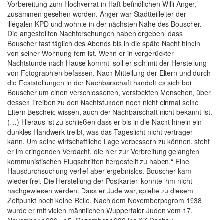
Vorbereitung zum Hochverrat in Haft befindlichen Willi Anger,
zusammen gesehen worden. Anger war Stadtteilleiter der
illegalen KPD und wohnte in der nächsten Nähe des Bouscher.
Die angestellten Nachforschungen haben ergeben, dass
Bouscher fast täglich des Abends bis in die späte Nacht hinein
von seiner Wohnung fern ist. Wenn er in vorgerückter
Nachtstunde nach Hause kommt, soll er sich mit der Herstellung
von Fotographien befassen. Nach Mitteilung der Eltern und durch
die Feststellungen in der Nachbarschaft handelt es sich bei
Bouscher um einen verschlossenen, verstockten Menschen, über
dessen Treiben zu den Nachtstunden noch nicht einmal seine
Eltern Bescheid wissen, auch der Nachbarschaft nicht bekannt ist.
(…) Hieraus ist zu schließen dass er bis in die Nacht hinein ein
dunkles Handwerk treibt, was das Tageslicht nicht vertragen
kann. Um seine wirtschaftliche Lage verbessern zu können, steht
er im dringenden Verdacht, die hier zur Verbreitung gelangten
kommunistischen Flugschriften hergestellt zu haben.“ Eine
Hausdurchsuchung verlief aber ergebnislos. Bouscher kam
wieder frei. Die Herstellung der Postkarten konnte ihm nicht
nachgewiesen werden. Dass er Jude war, spielte zu diesem
Zeitpunkt noch keine Rolle. Nach dem Novemberpogrom 1938
wurde er mit vielen männlichen Wuppertaler Juden vom 17.
November 1938 - 15. Dezember 1938 ins KZ Dachau