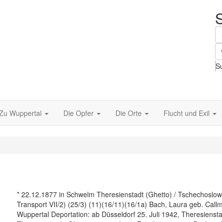
S
Zu Wuppertal
Die Opfer
Die Orte
Flucht und Exil
* 22.12.1877 in Schwelm Theresienstadt (Ghetto) / Tschechoslow
Transport VII/2) (25/3) (11)(16/11)(16/1a) Bach, Laura geb. Ca
Wuppertal Deportation: ab Düsseldorf 25. Juli 1942, Theresiensta