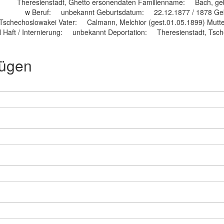
Theresienstadt, Ghetto ersonendaten Familienname: Bach, g
w Beruf: unbekannt Geburtsdatum: 22.12.1877 / 1878 Ge
dt, Tschechoslowakei Vater: Calmann, Melchior (gest.01.05.1899) 
l Haft / Internierung: unbekannt Deportation: Theresienstadt, Tsche
fügen