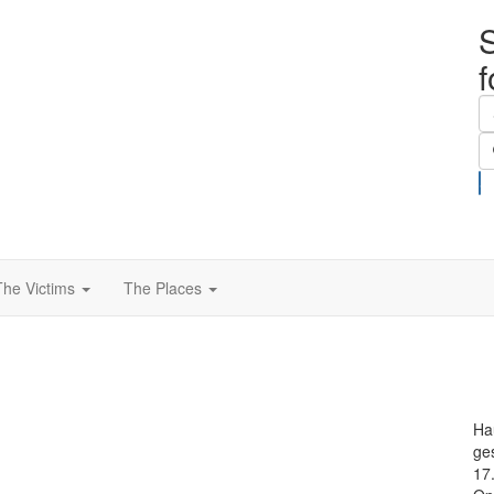
S
The Victims
The Places
Ha
ge
17