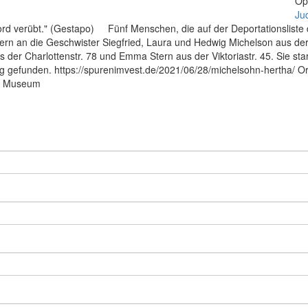
Op
Ju
mord verübt." (Gestapo) Fünf Menschen, die auf der Deportationsliste
nnern an die Geschwister Siegfried, Laura und Hedwig Michelson aus d
der Charlottenstr. 78 und Emma Stern aus der Viktoriastr. 45. Sie st
 gefunden. https://spurenimvest.de/2021/06/28/michelsohn-hertha/ Ora
ial Museum