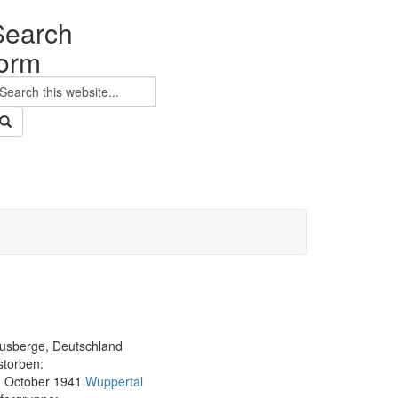
Search
form
earch
usberge, Deutschland
storben:
. October 1941
Wuppertal