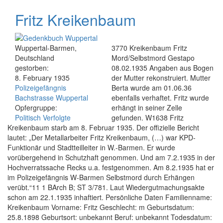
Fritz Kreikenbaum
Wuppertal-Barmen,
3770 Kreikenbaum Fritz
Deutschland
Mord/Selbstmord Gestapo
gestorben:
08.02.1935 Angaben aus Bogen
8. February 1935
der Mutter rekonstruiert. Mutter
Polizeigefängnis
Berta wurde am 01.06.36
Bachstrasse Wuppertal
ebenfalls verhaftet. Fritz wurde
Opfergruppe:
erhängt in seiner Zelle
Politisch Verfolgte
gefunden. W1638 Fritz
Kreikenbaum starb am 8. Februar 1935. Der offizielle Bericht
lautet: „Der Metallarbeiter Fritz Kreikenbaum, (…) war KPD-
Funktionär und Stadtteilleiter in W.-Barmen. Er wurde
vorübergehend in Schutzhaft genommen. Und am 7.2.1935 in der
Hochverratssache Recks u.a. festgenommen. Am 8.2.1935 hat er
im Polizeigefängnis W-Barmen Selbstmord durch Erhängen
verübt.“11 1 BArch B; ST 3/781. Laut Wiedergutmachungsakte
schon am 22.1.1935 inhaftiert. Persönliche Daten Familienname:
Kreikenbaum Vorname: Fritz Geschlecht: m Geburtsdatum:
25.8.1898 Geburtsort: unbekannt Beruf: unbekannt Todesdatum: