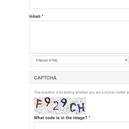
Inhalt
*
CAPTCHA
This question is for testing whether you are a human visito
What code is in the image?
*