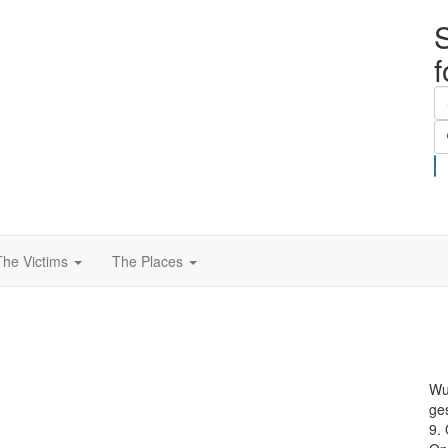
S
The Victims
The Places
Wu
ge
9.