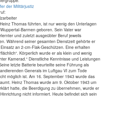
fergruppe:
er der Militärjustiz
ruf:
lzarbeiter
Heinz Thomas führten, ist nur wenig den Unterlagen
 Wuppertal-Barmen geboren. Sein Vater war
lernter und zuletzt ausgeübter Beruf jeweils
ufen. Während seiner gesamten Dienstzeit gehörte er
m Einsatz an 2-cm-Flak-Geschützen. Eine erhalten
lächlich“. Körperlich wurde er als klein und wenig
echter Kamerad.“ Dienstliche Kenntnisse und Leistungen
ine letzte Batterie beurteilte seine Führung als
mandierenden Generals im Luftgau VI zum Tode
 nicht möglich ist. Am 16. September 1943 wurde das
nberaumt. Heinz Thomas wurde am 9. Oktober 1943 um
rklärt hatte, die Beerdigung zu übernehmen, wurde er
inrichtung nicht informiert. Heute befindet sich sein