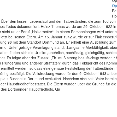
Op
Opf
Be
Ho
z Über den kurzen Lebenslauf und den Tatbeständen, die zum Tod von 
eines Todes dokumentiert. Heinz Thomas wurde am 29. Oktober 1922 in
steht unter Beruf „Holzarbeiter“. In einem Personalbogen wird unter er
uletzt bei seinen Eltern. Am 15. Januar 1942 wurde er zur Flak einber
ilung 96 mit dem Standort Dortmund an. Er erhielt eine Ausbildung zu
rnd. Unter geistige Veranlagung stand: „Langsame Merkfähigkeit, oberf
ten finden sich die Urteile: „unehrlich, nachlässig, gleichgültig, schl
. Es folgte aber der Zusatz: „Th. muß streng beaufsichtigt werden.“ Se
 Plünderung und anderer Straftaten“ durch das Feldgericht des Kom
cht ermittelt werden, so dass eine genaue Feststellung der Tatbestände
öring bestätigt. Die Vollstreckung wurde für den 9. Oktober 1943 a
platz Buschei in Dortmund exekutiert. Nachdem sich sein Vater bereite
r Hauptfriedhof bestattet. Die Eltern wurden über die Gründe für die H
 des Dortmunder Hauptfriedhofs. Qu