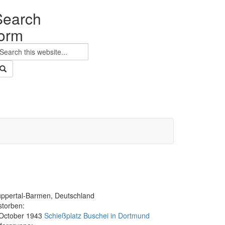
Search
form
earch
ppertal-Barmen, Deutschland
storben:
 October 1943
Schießplatz Buschei in Dortmund