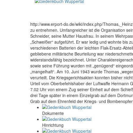
http://www.erport-do.de/wiki/index.php/Thomas,_Hein
zu entnehmen. Umfangreicher ist die Organisation s
Schneider, seine Mutter Hausfrau. In seinem Wehrpass 
„Schweißer“ aufgeführt. Er war ledig und wohnte bis z
verschiedenen Batterien der leichten Flak-Ersatz-Abte
gebliebene militärische Beurteilung war niederschmette
widerstandsfähig bezeichnet. Unter Charaktereigenschaf
sowie seine Führung wurden mit „genügend“ eingeordnet
„mangelhaft“. Am 10. Juni 1943 wurde Thomas „wegen
verurteilt. Die Kriegsgerichtsakten konnten bisher ni
Urteil vom Oberbefehlshaber der Luftwaffe Hermann G
7.02 Uhr von einem Zug seiner Einheit auf dem Schieß
drei Tage später in einem Einzelgrab auf dem Dortmunde
Grab auf dem Ehrenfeld der Kriegs- und Bombenopfer
Dokumente
Hinrichtung