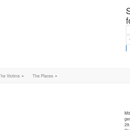
S
The Victims
The Places
Mö
ge
29